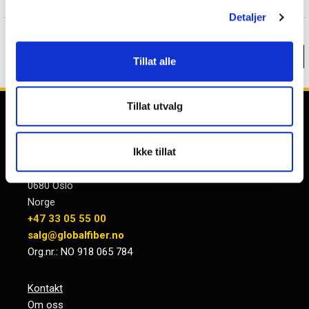
10+
på lager
Detaljer
GLOBALfiber 9ch CWDM BiDi Mux/Demux B
1270-1610nm LC/UPC LGX4 440*160*44mm
4 214,-
Tillat alle
Varenr
GF-CM18-LGX01-2761-B
Eks. mva
3
på lager
Tillat utvalg
KONTAKT OSS
Ikke tillat
GLOBALfiber
Ryensvingen 15, 3 etg
0680 Oslo
Norge
+47 33 05 55 00
salg@globalfiber.no
Org.nr.: NO 918 065 784
Kontakt
Om oss