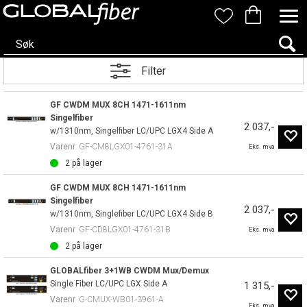
Filter
GF CWDM MUX 8CH 1471-1611nm
Singelfiber
2 037,-
w/1310nm, Singelfiber LC/UPC LGX4 Side A
Varenr
GF-CM8LGX01-4761-31A
Eks. mva
2
på lager
GF CWDM MUX 8CH 1471-1611nm
Singelfiber
2 037,-
w/1310nm, Singlefiber LC/UPC LGX4 Side B
Varenr
GF-CD8LGX01-4761-31B
Eks. mva
2
på lager
GLOBALfiber 3+1WB CWDM Mux/Demux
Single Fiber LC/UPC LGX Side A
1 315,-
Varenr
G-CMUX-WB01-3961-A
Eks. mva