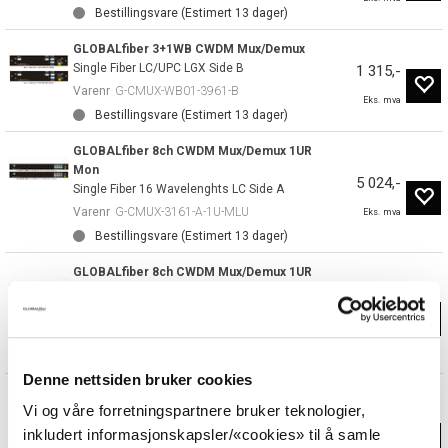
Bestillingsvare (Estimert
13
dager)
GLOBALfiber 3+1WB CWDM Mux/Demux
Single Fiber LC/UPC LGX Side B
1 315,-
Varenr
G-CMUX-WB01-3961-B
Eks. mva
Bestillingsvare (Estimert
13
dager)
GLOBALfiber 8ch CWDM Mux/Demux 1UR
Mon
5 024,-
Single Fiber 16 Wavelenghts LC Side A
Varenr
G-CMUX-3161-A-1U-MLU
Eks. mva
Bestillingsvare (Estimert
13
dager)
GLOBALfiber 8ch CWDM Mux/Demux 1UR
Mon
5 024,-
Single Fiber 16 Wavelenghts LC Side B
Varenr
G-CMUX-3161-B-1U-MLU
Eks. mva
Bestillingsvare (Estimert
13
dager)
Denne nettsiden bruker cookies
GLOBALfiber 8ch CWDM Mux/Demux LGX
Vi og våre forretningspartnere bruker teknologier,
Mon
4 354,-
Single Fiber16 Wavelenghts LC Side A
inkludert informasjonskapsler/«cookies» til å samle