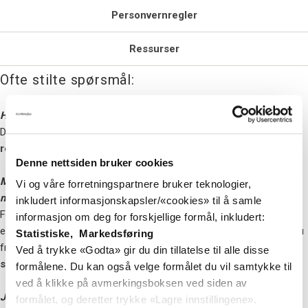
Personvernregler
Ressurser
Ofte stilte spørsmål:
Hvordan blir jeg kunde hos dere?
Du kan registrere deg som kunde ved å fylle ut
registreringsskjema du finner her
Denne nettsiden bruker cookies
Min bedrift er kunde hos dere, men jeg får ikke tilgang til
Vi og våre forretningspartnere bruker teknologier,
nettbutikken
inkludert informasjonskapsler/«cookies» til å samle
For å få tilgang til nettbutikken kan du logge inn med din
informasjon om deg for forskjellige formål, inkludert:
epostadresse. Velg glemt passord om du ikke alt har et. Dersom du
Statistiske, Markedsføring
fremdeles ikke får kommet inn så tar du kontakt med oss på
Ved å trykke «Godta» gir du din tillatelse til alle disse
salg@globalfiber.no
eller på telefon
+47 33 05 55 00
formålene. Du kan også velge formålet du vil samtykke til
ved å klikke på avmerkingsboksen ved siden av
Jeg ønsker en oversikt over mine fakturaer, kan jeg hente ut dette
formålet, og deretter trykke «Lagre innstillingene».