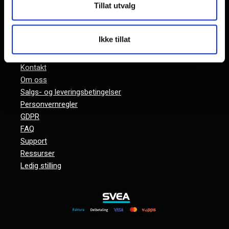
Norge
Tillat utvalg
+47 33 05 55 00
salg@globalfiber.no
Ikke tillat
Org.nr.: NO 918 065 784
Kontakt
Om oss
Salgs- og leveringsbetingelser
Personvernregler
GDPR
FAQ
Support
Ressurser
Ledig stilling