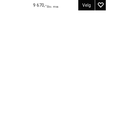
9 670,-
Velg
Eks. mva