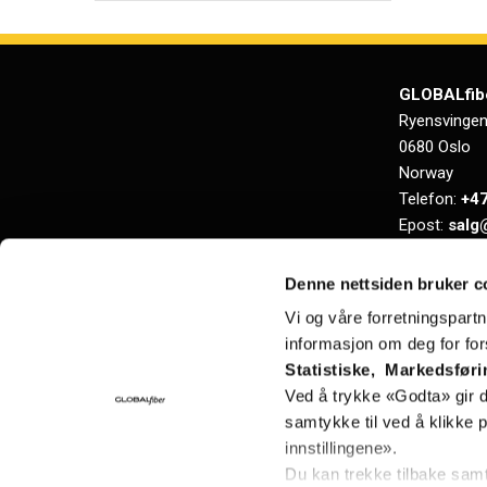
GLOBALfib
Ryensvingen
0680 Oslo
Norway
Telefon:
+47
Epost:
salg
Org.nr.: NO 
Denne nettsiden bruker c
Vi og våre forretningspart
informasjon om deg for fors
Statistiske, Markedsføri
Ved å trykke «Godta» gir du
samtykke til ved å klikke
innstillingene».
Du kan trekke tilbake samty