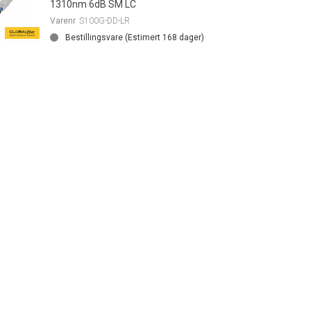
1310nm 6dB SM LC
Varenr
S100G-DD-LR
Bestillingsvare (Estimert
168
dager)