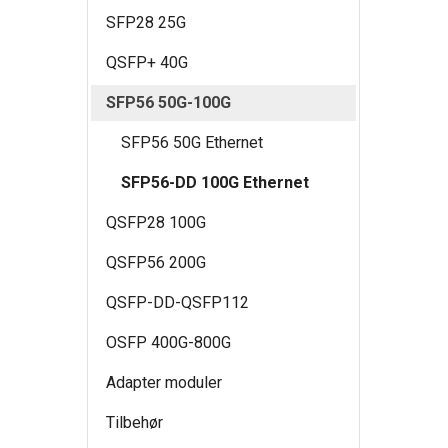
SFP28 25G
QSFP+ 40G
SFP56 50G-100G
SFP56 50G Ethernet
SFP56-DD 100G Ethernet
QSFP28 100G
QSFP56 200G
QSFP-DD-QSFP112
OSFP 400G-800G
Adapter moduler
Tilbehør