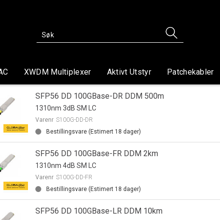
AC
XWDM Multiplexer
Aktivt Utstyr
Patchekabler
SFP56 DD 100GBase-DR DDM 500m
1310nm 3dB SM LC
Varenr
S100G-DD-DR
Bestillingsvare (Estimert
18
dager)
SFP56 DD 100GBase-FR DDM 2km
1310nm 4dB SM LC
Varenr
S100G-DD-FR
Bestillingsvare (Estimert
18
dager)
SFP56 DD 100GBase-LR DDM 10km