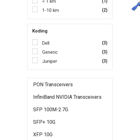
< 1 km
(1)
1-10 km
(2)
Koding
Dell
(3)
Generic
(3)
Juniper
(3)
PON Transceivers
InfiniBand NVIDIA Transceivers
SFP 100M-2.7G
SFP+ 10G
XFP 10G