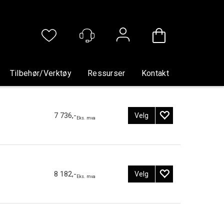
Logg inn
Tilbehør/verktøy
Ressurser
Kontakt
7 736,-
Velg
Eks. mva
8 182,-
Velg
Eks. mva