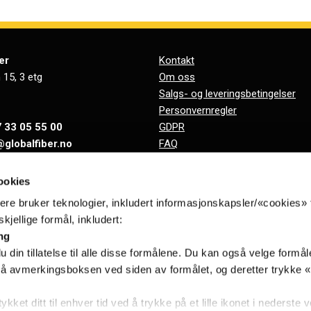
er
Kontakt
 15, 3 etg
Om oss
Salgs- og leveringsbetingelser
Personvernregler
 33 05 55 00
GDPR
@globalfiber.no
FAQ
Support
918 065 784
Ressurser
ookies
nere bruker teknologier, inkludert informasjonskapsler/«cookies» 
kjellige formål, inkludert:
ng
Motta nyheter per epost.
 din tillatelse til alle disse formålene. Du kan også velge formåle
Innmelding
Utmelding
 på avmerkingsboksen ved siden av formålet, og deretter trykke 
kket ditt til enhver tid ved å trykke på et lille ikonet i nederste 