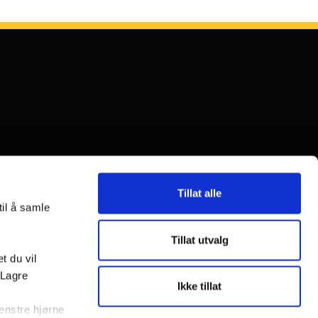
Tillat alle
til å samle
Tillat utvalg
t du vil
«Lagre
Ikke tillat
venstre hjørne