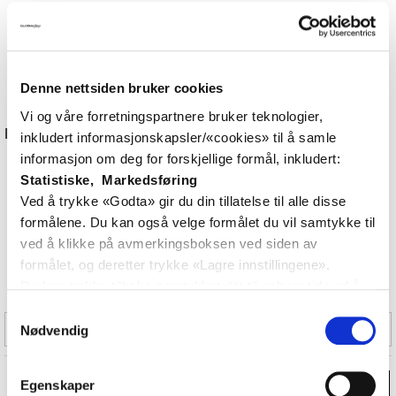
Tilgjengelig i både multimode (MMF) og singlemode
(SMF) versjoner
LC-duplex kontakt
Denne nettsiden bruker cookies
Vi og våre forretningspartnere bruker teknologier,
Bruksområder
inkludert informasjonskapsler/«cookies» til å samle
informasjon om deg for forskjellige formål, inkludert:
Datasentre
med behov for 50G server- eller switch-
Statistiske, Markedsføring
tilkoblinger
Ved å trykke «Godta» gir du din tillatelse til alle disse
Cloud-infrastruktur
med høy båndbredde og lav latens
formålene. Du kan også velge formålet du vil samtykke til
ved å klikke på avmerkingsboksen ved siden av
5G-backhaul
og fronthaul (CPRI/eCPRI)
formålet, og deretter trykke «Lagre innstillingene».
Du kan trekke tilbake samtykket ditt til enhver tid ved å
Høyytelses nettverk
i telekom og enterprise-miljøer
trykke på et lille ikonet i nederste venstre hjørne av
Samtykkevalg
Filter
nettsiden.
Nødvendig
Les mer om hvilke opplysninger vi samler og hva vi ber
om samtykke til i vår
personvernerklæring.
SFP56 50 GbE-LR DDM 10km
Egenskaper
Velg
1310nm 6.3dB SM
6 121,-