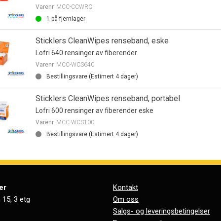
Varenr
MCC-CCWRC
1
på fjernlager
Sticklers CleanWipes renseband, eske
Lofri 640 rensinger av fiberender
Varenr
MCC-WCS640
Bestillingsvare (Estimert
4
dager)
Sticklers CleanWipes renseband, portabel
Lofri 600 rensinger av fiberender eske
Varenr
MCC-WCS100
Bestillingsvare (Estimert
4
dager)
er
Kontakt
 15, 3 etg
Om oss
Salgs- og leveringsbetingelser