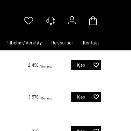
Logg inn
Tilbehør/verktøy
Ressurser
Kontakt
2 456,-
Kjøp
Eks. mva
3 578,-
Kjøp
Eks. mva