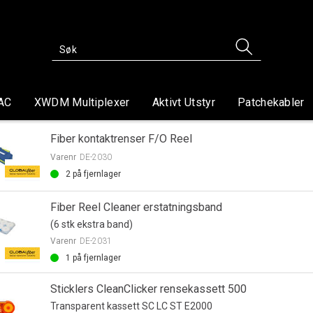
AC
XWDM Multiplexer
Aktivt Utstyr
Patchekabler
Fiber kontaktrenser F/O Reel
Varenr
DE-2030
2
på fjernlager
Fiber Reel Cleaner erstatningsband
(6 stk ekstra band)
Varenr
DE-2031
1
på fjernlager
Sticklers CleanClicker rensekassett 500
Transparent kassett SC LC ST E2000