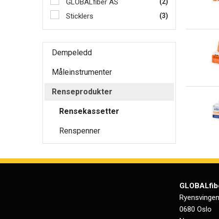
GLOBALfiber AS
(2)
Sticklers
(3)
Dempeledd
Måleinstrumenter
Renseprodukter
Rensekassetter
Renspenner
GLOBALfib
Ryensvingen
0680 Oslo