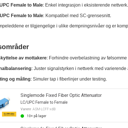
UPC Female to Male
: Enkel integrasjon i eksisterende nettverk
UPC Female to Male
: Kompatibel med SC-grensesnitt.
peleddene er tilgjengelige i ulike dempningsnivåer og er komp
sområder
kyttelse av mottakere
: Forhindre overbelastning av følsomme 
nalbalansering
: Juster signalstyrken i nettverk med varierende
ting og måling
: Simuler tap i fiberlinjer under testing.
Singlemode Fixed Fiber Optic Attenuator
LC/UPC Female to Female
Varenr
ASM-LCFF-xdB
10+
på lager