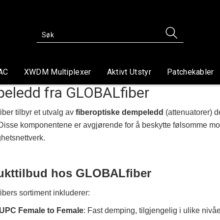
AC
XWDM Multiplexer
Aktivt Utstyr
Patchekabler
eledd fra GLOBALfiber
er tilbyr et utvalg av
fiberoptiske dempeledd
(attenuatorer) d
 Disse komponentene er avgjørende for å beskytte følsomme mott
hetsnettverk.
kttilbud hos GLOBALfiber
ers sortiment inkluderer:
UPC Female to Female
: Fast demping, tilgjengelig i ulike nivåe