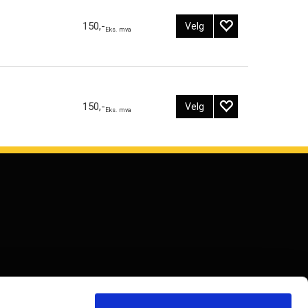
150,-
Velg
Eks. mva
150,-
Velg
Eks. mva