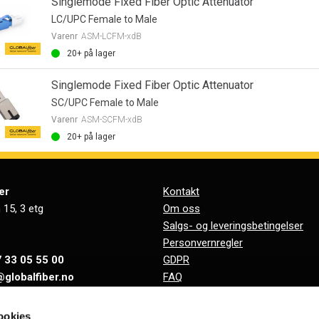
Singlemode Fixed Fiber Optic Attenuator
LC/UPC Female to Male
Varenr
ASM-LCFM-xdB
20+
på lager
Singlemode Fixed Fiber Optic Attenuator
SC/UPC Female to Male
Varenr
ASM-SCFM-xdB
20+
på lager
er
Kontakt
 15, 3 etg
Om oss
Salgs- og leveringsbetingelser
Personvernregler
 33 05 55 00
GDPR
@globalfiber.no
FAQ
Support
918 065 784
Ressurser
ookies