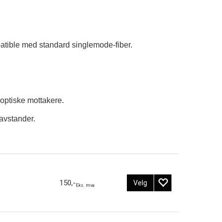
.
atible med standard singlemode-fiber.
optiske mottakere.
 avstander.
150,-
Velg
Eks. mva