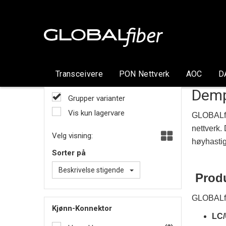
Transceivere
PON Nettverk
AOC
D
Demp
Grupper varianter
Vis kun lagervare
GLOBALfib
nettverk.
Velg visning:
høyhastig
Sorter på
Beskrivelse stigende
Produ
GLOBALfib
Kjønn-Konnektor
LC/