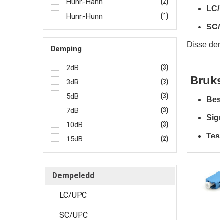
Hunn-Hann
(2)
LC/
Hunn-Hunn
(1)
SC/
Disse dem
Demping
2dB
(3)
Bruk
3dB
(3)
5dB
(3)
Bes
7dB
(3)
Sig
10dB
(3)
Tes
15dB
(2)
Dempeledd
LC/UPC
SC/UPC