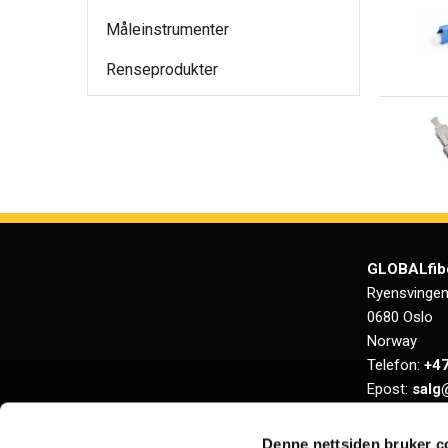
Måleinstrumenter
Renseprodukter
GLOBALfib
Ryensvingen
0680 Oslo
Norway
Telefon:
+47
Epost:
salg
Org.nr.: NO 
Denne nettsiden bruker c