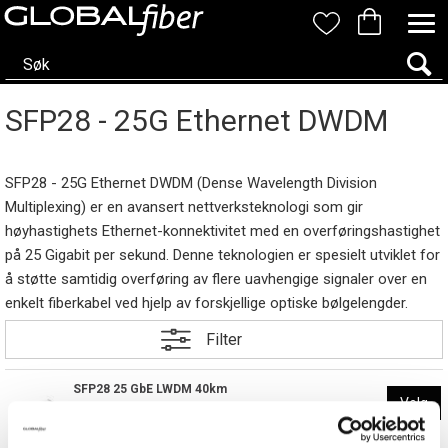
SFP28 - 25G Ethernet DWDM
SFP28 - 25G Ethernet DWDM (Dense Wavelength Division
Multiplexing) er en avansert nettverksteknologi som gir
høyhastighets Ethernet-konnektivitet med en overføringshastighet
på 25 Gigabit per sekund. Denne teknologien er spesielt utviklet for
å støtte samtidig overføring av flere uavhengige signaler over en
enkelt fiberkabel ved hjelp av forskjellige optiske bølgelengder.
Filter
SFP28 25 GbE LWDM 40km
Velg
DWDM 200GHz O-Band 19dB SM
8 800,-
Varenr
S25G-L40-DOxxx
Eks. mva