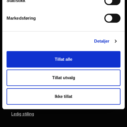
Statistikk
GLOBALfiber
Ryensvingen 15, 3 etg
0680 Oslo
Markedsføring
Norge
+47 33 05 55 00
salg@globalfiber.no
Detaljer
Org.nr.: NO 918 065 784
Tillat alle
Kontakt
Om oss
Salgs- og leveringsbetingelser
Tillat utvalg
Personvernregler
GDPR
FAQ
Ikke tillat
Support
Ressurser
Ledig stilling