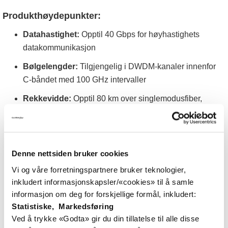
Produkthøydepunkter:
Datahastighet:
Opptil 40 Gbps for høyhastighets
datakommunikasjon
Bølgelengder:
Tilgjengelig i DWDM-kanaler innenfor
C-båndet med 100 GHz intervaller
Rekkevidde:
Opptil 80 km over singlemodusfiber,
avhengig av modell og bruk av forsterkere og
dispersjonskompensasjon
Konnektor:
Duplex LC for enkel tilkobling
Denne nettsiden bruker cookies
Kompatibilitet:
Støtter standarder som 40GBASE-LR4
Vi og våre forretningspartnere bruker teknologier,
og er kompatible med utstyr fra ledende produsenter
inkludert informasjonskapsler/«cookies» til å samle
Digital Diagnostics Monitoring (DDM)
informasjon om deg for forskjellige formål, inkludert:
Statistiske, Markedsføring
Bruksområder:
Ved å trykke «Godta» gir du din tillatelse til alle disse