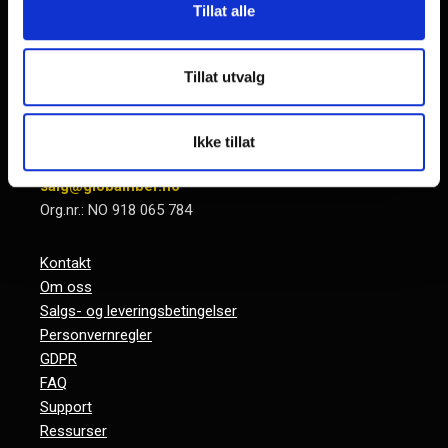
Tillat alle
KONTAKT OSS
GLOBALfiber
Tillat utvalg
Ryensvingen 15, 3 etg
0680 Oslo
Norge
Ikke tillat
+47 33 05 55 00
salg@globalfiber.no
Org.nr.: NO 918 065 784
Kontakt
Om oss
Salgs- og leveringsbetingelser
Personvernregler
GDPR
FAQ
Support
Ressurser