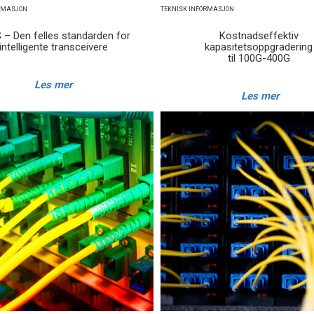
ORMASJON
TEKNISK INFORMASJON
 – Den felles standarden for
Kostnadseffektiv
intelligente transceivere
kapasitetsoppgraderin
til 100G-400G
Les mer
Les mer