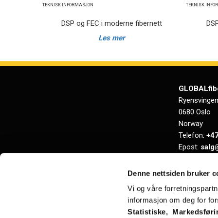
TEKNISK INFORMASJON
TEKNISK INF
DSP og FEC i moderne fibernett
DSP
Les mer
GLOBALfib
Ryensvingen
0680 Oslo
Norway
Telefon:
+47
Epost:
salg
Org.nr.: NO 
Denne nettsiden bruker c
Vi og våre forretningspart
informasjon om deg for fors
Statistiske, Markedsføri