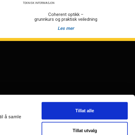
TEKNISK INFORMASJON
Coherent optikk –
grunnkurs og praktisk veiledning
Les mer
Tillat alle
til å samle
Tillat utvalg