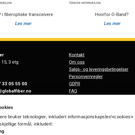
ORMASJON
TEKNISK INFORMASJON
 i fiberoptiske transceivere
Hvorfor O-Band?
Les mer
Les mer
er
Kontakt
 15, 3 etg
Om oss
Salgs- og leveringsbetingelser
Personvernregler
 33 05 55 00
GDPR
@globalfiber.no
FAQ
Support
918 065 784
Ressurser
ookies
nere bruker teknologier, inkludert informasjonskapsler/«cookies» 
kjellige formål, inkludert:
ng
Motta nyheter per epost.