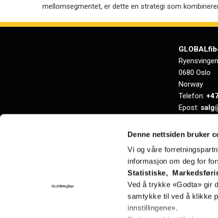
mellomsegmentet, er dette en strategi som kombinerer
GLOBALfib
Ryensvingen
0680 Oslo
Norway
Telefon:
+47
Epost:
salg
Org.nr.: NO 
Denne nettsiden bruker c
Vi og våre forretningspart
informasjon om deg for fors
Statistiske, Markedsføri
Ved å trykke «Godta» gir du
samtykke til ved å klikke
innstillingene».