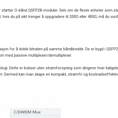
ruker støtter O-bånd QSFP28-moduler. Selv om de fleste enheter som s
: hvis du på sikt trenger å oppgradere til 200G eller 400G, må du vurde
M
n for å doble bitraten på samme båndbredde. De er bygd i QSFP28-f
0 km med passive multiplexer/demultiplexer.
gi. Dette er bokser uten strømforsyning som dirigerer hver bølgelengde
t. Dermed kan man skape en kompakt, strømfri og kostnadseffektiv l