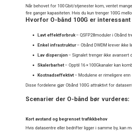
Når behovet for 100 Gbit/stjenester kom, ventet mang
fire ganger kapasiteten. Hvis du kun trenger 100G me
Hvorfor O-bånd 100G er interessan
Lavt effektforbruk
– QSFP28moduler i Obånd trek
Enkel infrastruktur
– Obånd DWDM krever ikke li
Lav dispersjon
– Signalet trenger ikke avanser
Skalerbarhet
– Opptil 16 × 100Gkanaler kan kombi
Kostnadseffektivt
– Modulene er rimeligere enn 
Disse fordelene gjør Obånd 100G attraktivt for datasen
Scenarier der O-bånd bør vurderes:
Kort avstand og begrenset trafikkbehov
Hvis datasentre eller bedrifter ligger i samme by, kan 