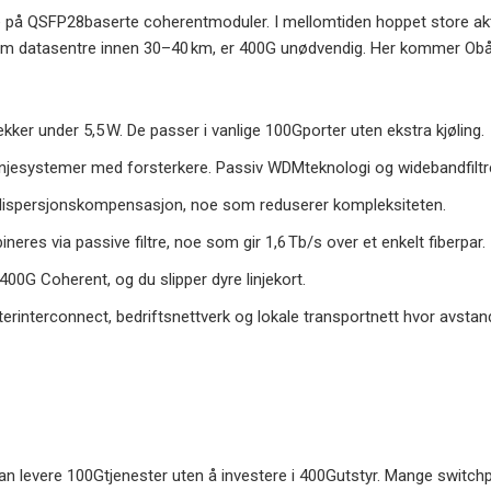
e på QSFP28baserte coherentmoduler. I mellomtiden hoppet store a
llom datasentre innen 30–40 km, er 400G unødvendig. Her kommer Obå
t
ker under 5,5 W. De passer i vanlige 100Gporter uten ekstra kjøling.
njesystemer med forsterkere. Passiv WDMteknologi og widebandfiltr
t dispersjonskompensasjon, noe som reduserer kompleksiteten.
neres via passive filtre, noe som gir 1,6 Tb/s over et enkelt fiberpar.
400G Coherent, og du slipper dyre linjekort.
terinterconnect, bedriftsnettverk og lokale transportnett hvor avsta
man levere 100Gtjenester uten å investere i 400Gutstyr. Mange switch