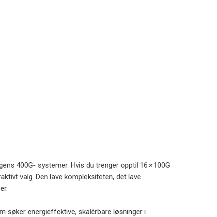
gens 400G- systemer. Hvis du trenger opptil 16 × 100G
ktivt valg. Den lave kompleksiteten, det lave
ger.
 søker energieffektive, skalérbare løsninger i