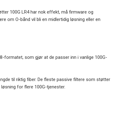
tøtter 100G LR4 har nok effekt, må firmware og
re om O-bånd vil bli en midlertidig løsning eller en
ormatet, som gjør at de passer inn i vanlige 100G-
 til riktig fiber. De fleste passive filtere som støtter
øsning for flere 100G-tjenester.