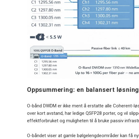
Oppsummering: en balansert løsnin
O-bånd DWDM er ikke ment å erstatte alle Coherent-løs
over kort avstand, har ledige QSFP28 porter, og vil sli
effektforbruket og muligheten til å bruke passiv infrastr
O-båndet viser at gamle bølgelengdeområder kan få nytt