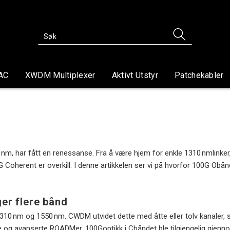
AC
XWDM Multiplexer
Aktivt Utstyr
Patchekabler
har fått en renessanse. Fra å være hjem for enkle 1310 nmlinker, br
0G Coherent er overkill. I denne artikkelen ser vi på hvorfor 100G 
ger flere bånd
10 nm og 1550 nm. CWDM utvidet dette med åtte eller tolv kanaler, 
re og avanserte ROADMer. 100Goptikk i Cbåndet ble tilgjengelig gj