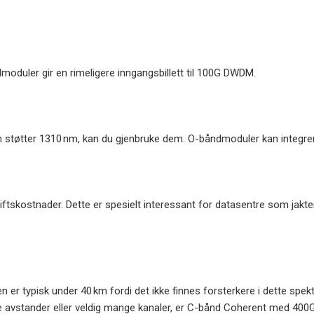
oduler gir en rimeligere inngangsbillett til 100G DWDM.
tter 1310 nm, kan du gjenbruke dem. O-båndmoduler kan integreres
ftskostnader. Dette er spesielt interessant for datasentre som jakte
 typisk under 40 km fordi det ikke finnes forsterkere i dette spekter
ge avstander eller veldig mange kanaler, er C-bånd Coherent med 400G